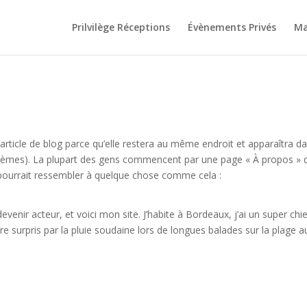
Prilvilège Réceptions
Évènements Privés
Ma
 article de blog parce qu’elle restera au même endroit et apparaîtra d
s thèmes). La plupart des gens commencent par une page « À propos » 
a pourrait ressembler à quelque chose comme cela :
evenir acteur, et voici mon site. J’habite à Bordeaux, j’ai un super chi
être surpris par la pluie soudaine lors de longues balades sur la plage a