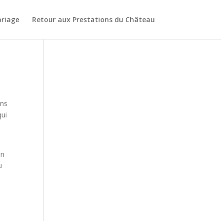
riage
Retour aux Prestations du Château
ans
qui
en
u