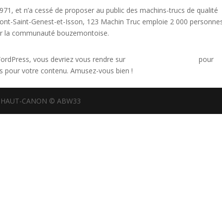
971, et n’a cessé de proposer au public des machins-trucs de qualité
ont-Saint-Genest-et-Isson, 123 Machin Truc emploie 2 000 personnes
pour la communauté bouzemontoise.
e WordPress, vous devriez vous rendre sur
votre tableau de bord
pour
es pour votre contenu. Amusez-vous bien !
E HAUT-CANON © ABW33